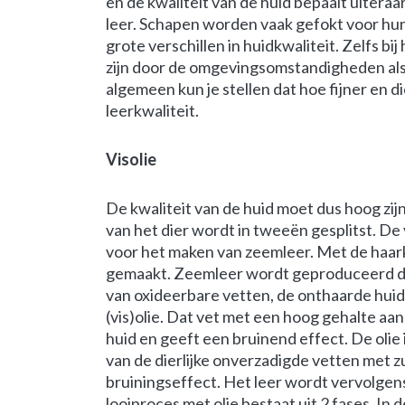
en de kwaliteit van de huid bepaalt uiteraar
leer. Schapen worden vaak gefokt voor hun 
grote verschillen in huidkwaliteit. Zelfs bi
zijn door de omgevingsomstandigheden als 
algemeen kun je stellen dat hoe fijner en di
leerkwaliteit.
Visolie
De kwaliteit van de huid moet dus hoog zij
van het dier wordt in tweeën gesplitst. De
voor het maken van zeemleer. Met de haa
gemaakt. Zeemleer wordt geproduceerd doo
van oxideerbare vetten, de onthaarde hui
(vis)olie. Dat vet met een hoog gehalte aa
huid en geeft een bruinend effect. De olie
van de dierlijke onverzadigde vetten met z
bruiningseffect. Het leer wordt vervolge
looiproces met olie bestaat uit 2 fases. In 