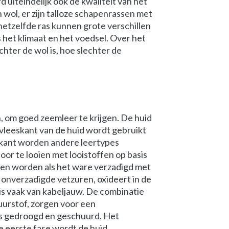
d uiteindelijk ook de kwaliteit van het
wol, er zijn talloze schapenrassen met
j hetzelfde ras kunnen grote verschillen
het klimaat en het voedsel. Over het
chter de wol is, hoe slechter de
n, om goed zeemleer te krijgen. De huid
 vleeskant van de huid wordt gebruikt
rkant worden andere leertypes
r te looien met looistoffen op basis
den worden als het ware verzadigd met
n onverzadigde vetzuren, oxideert in de
 is vaak van kabeljauw. De combinatie
uurstof, zorgen voor een
ns gedroogd en geschuurd. Het
de eerste fase wordt de huid