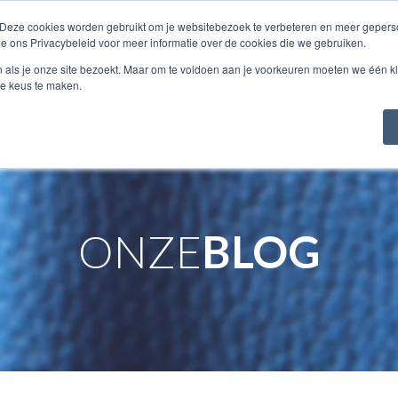
 Deze cookies worden gebruikt om je websitebezoek te verbeteren en meer geperso
ie ons Privacybeleid voor meer informatie over de cookies die we gebruiken.
TALOGUS
OVER...
STALEN
CONTACT
n als je onze site bezoekt. Maar om te voldoen aan je voorkeuren moeten we één kl
e keus te maken.
ONZE
BLOG